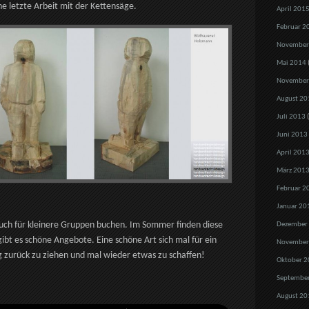
e letzte Arbeit mit der Kettensäge.
April 201
Februar 2
November
Mai 2014
November
August 20
Juli 2013
(
Juni 2013
April 201
März 201
Februar 2
Januar 20
ch für kleinere Gruppen buchen. Im Sommer finden diese
Dezember
gibt es schöne Angebote. Eine schöne Art sich mal für ein
November
 zurück zu ziehen und mal wieder etwas zu schaffen!
Oktober 2
Septembe
August 20