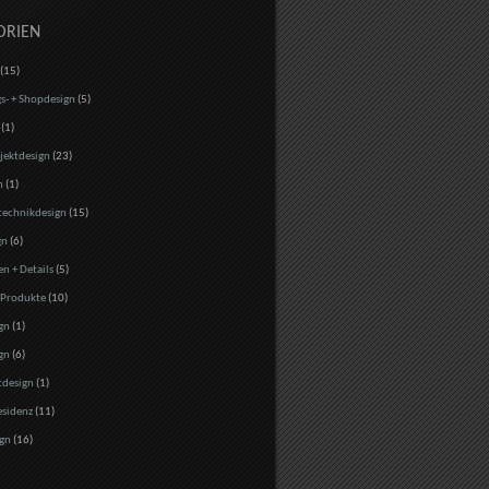
ORIEN
(15)
s- + Shopdesign
(5)
(1)
jektdesign
(23)
n
(1)
echnikdesign
(15)
gn
(6)
en + Details
(5)
 Produkte
(10)
gn
(1)
gn
(6)
tdesign
(1)
esidenz
(11)
gn
(16)