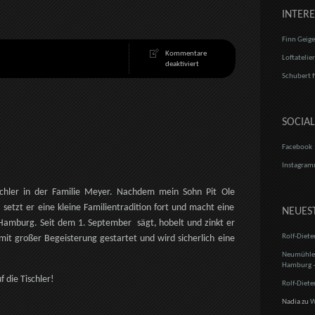
INTERE
Finn Geige
Kommentare
Loftatelie
für
deaktiviert
20
Schubert f
Jahre
handwerktechnikdesign!
SOCIA
Facebook
Instagra
ischler in der Familie Meyer. Nachdem mein Sohn Pit Ole
 setzt er eine kleine Familientradition fort und macht eine
NEUES
 Hamburg. Seit dem 1. September sägt, hobelt und zinkt er
Rolf-Diete
 mit großer Begeisterung gestartet und wird sicherlich eine
Neumühlen
Hamburg –
f die Tischler!
Rolf-Diete
Nadia
zu
W