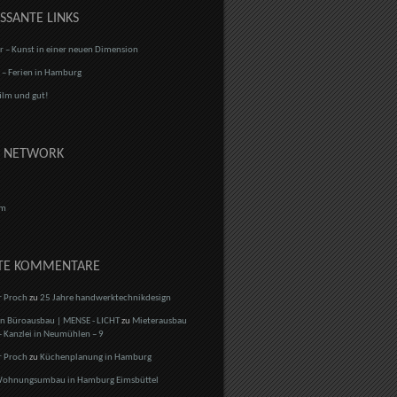
SSANTE LINKS
r – Kunst in einer neuen Dimension
r – Ferien in Hamburg
ilm und gut!
L NETWORK
mm
TE KOMMENTARE
r Proch
zu
25 Jahre handwerktechnikdesign
 Büroausbau | MENSE - LICHT
zu
Mieterausbau
 Kanzlei in Neumühlen – 9
r Proch
zu
Küchenplanung in Hamburg
ohnungsumbau in Hamburg Eimsbüttel