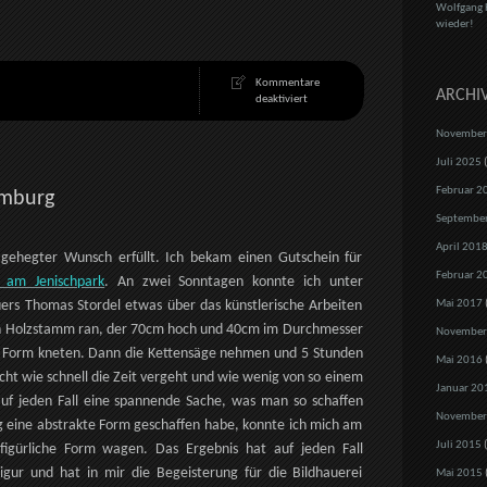
Wolfgang 
wieder!
Kommentare
ARCHI
für
deaktiviert
Auf
die
November
Tischler!
Juli 2025
(
Februar 2
amburg
Septembe
April 201
 gehegter Wunsch erfüllt. Ich bekam einen Gutschein für
Februar 2
r am Jenischpark
. An zwei Sonntagen konnte ich unter
ers Thomas Stordel etwas über das künstlerische Arbeiten
Mai 2017
nen Holzstamm ran, der 70cm hoch und 40cm im Durchmesser
November
eie Form kneten. Dann die Kettensäge nehmen und 5 Stunden
Mai 2016
ht wie schnell die Zeit vergeht und wie wenig von so einem
Januar 20
auf jeden Fall eine spannende Sache, was man so schaffen
November
 eine abstrakte Form geschaffen habe, konnte ich mich am
Juli 2015
(
igürliche Form wagen. Das Ergebnis hat auf jeden Fall
igur und hat in mir die Begeisterung für die Bildhauerei
Mai 2015