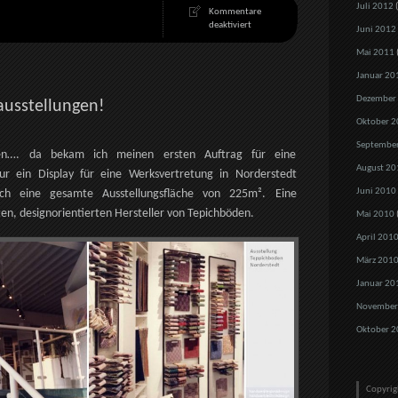
Juli 2012
(
Kommentare
für
deaktiviert
Juni 2012
Bildhauerworkshop
in
Mai 2011
Hamburg
Januar 20
Dezember
hausstellungen!
Oktober 2
Septembe
en…. da bekam ich meinen ersten Auftrag für eine
August 20
 nur ein Display für eine Werksvertretung in Norderstedt
Juni 2010
ch eine gesamte Ausstellungsfläche von 225m². Eine
en, designorientierten Hersteller von Tepichböden.
Mai 2010
April 201
März 201
Januar 20
November
Oktober 2
Copyri