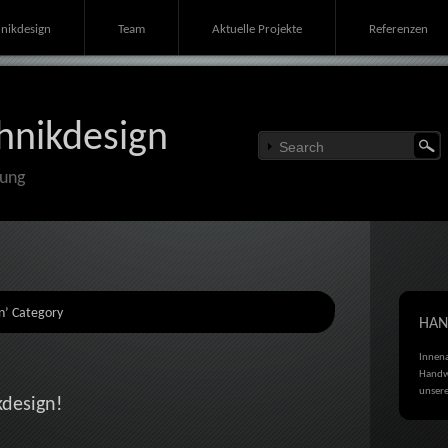
nikdesign
Team
Aktuelle Projekte
Referenzen
hnikdesign
tung
n’ Category
HAN
Innena
Handwe
unsere
design!