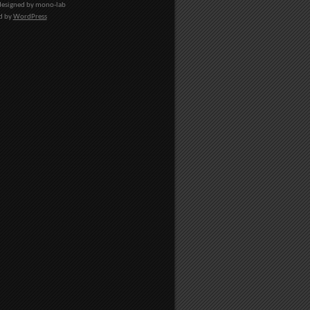
esigned by
mono-lab
d by
WordPress