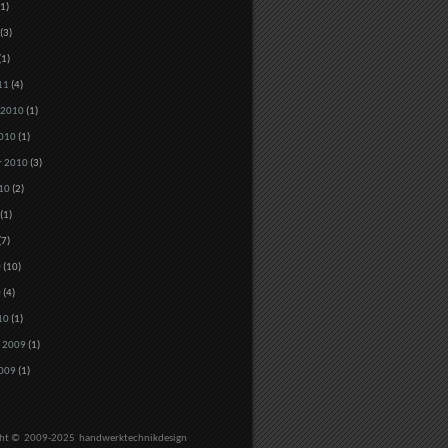
1)
(3)
(1)
11
(4)
 2010
(1)
010
(1)
r 2010
(3)
10
(2)
(1)
(7)
0
(10)
0
(4)
10
(1)
 2009
(1)
009
(1)
ght © 2009-2025
handwerktechnikdesign