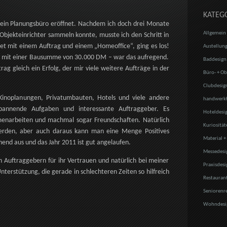
KATEG
ein Planungsbüro eröffnet. Nachdem ich doch drei Monate
Allgemein
Objekteinrichter sammeln konnte, musste ich den Schritt in
tet mit einem Auftrag und einem „Homeoffice“, ging es los!
Austellung
t, mit einer Bausumme von 30.000 DM – war das aufregend.
Baddesign
ag gleich ein Erfolg, der mir viele weitere Aufträge in der
Büro- + Ob
Clubdesig
 Kinoplanungen, Privatumbauten, Hotels und viele andere
handwerkt
pannende Aufgaben und interessante Auftraggeber. Es
Hoteldesi
menarbeiten und machmal sogar Freundschaften. Natürlich
Kuriosität
erden, aber auch daraus kann man eine Menge Positives
Material +
chend aus und das Jahr 2011 ist gut angelaufen.
Messedesi
Auftraggebern für ihr Vertrauen und natürlich bei meiner
Praxisdesi
terstützung, die gerade in schlechteren Zeiten so hilfreich
Restauran
Seniorenr
Wohndesi