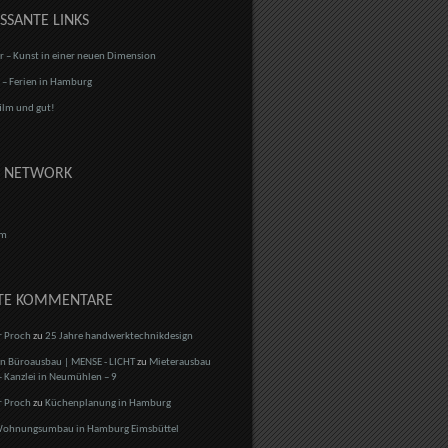
SSANTE LINKS
r – Kunst in einer neuen Dimension
r – Ferien in Hamburg
ilm und gut!
L NETWORK
mm
TE KOMMENTARE
r Proch
zu
25 Jahre handwerktechnikdesign
 Büroausbau | MENSE - LICHT
zu
Mieterausbau
 Kanzlei in Neumühlen – 9
r Proch
zu
Küchenplanung in Hamburg
ohnungsumbau in Hamburg Eimsbüttel