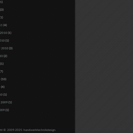
1)
(3)
(1)
11
(4)
 2010
(1)
010
(1)
r 2010
(3)
10
(2)
(1)
(7)
0
(10)
0
(4)
10
(1)
 2009
(1)
009
(1)
ght © 2009-2025
handwerktechnikdesign