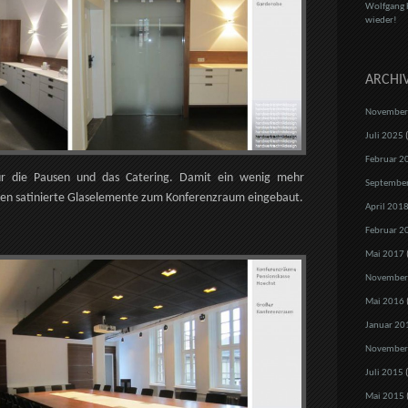
Wolfgang 
wieder!
ARCHI
November
Juli 2025
(
Februar 2
ür die Pausen und das Catering. Damit ein wenig mehr
Septembe
urden satinierte Glaselemente zum Konferenzraum eingebaut.
April 201
Februar 2
Mai 2017
November
Mai 2016
Januar 20
November
Juli 2015
(
Mai 2015