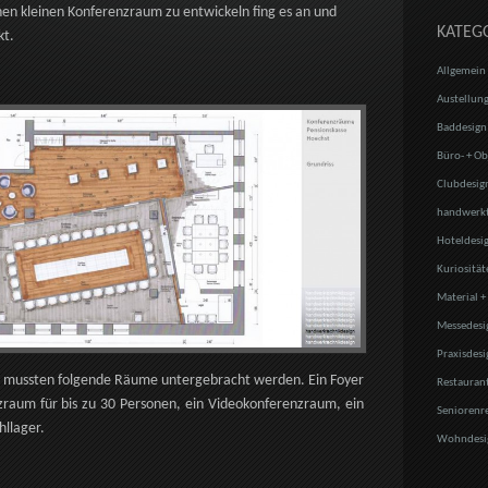
nen kleinen Konferenzraum zu entwickeln fing es an und
KATEG
kt.
Allgemein
Austellung
Baddesign
Büro- + Ob
Clubdesig
handwerkt
Hoteldesi
Kuriosität
Material +
Messedesi
Praxisdesi
² mussten folgende Räume untergebracht werden. Ein Foyer
Restauran
nzraum für bis zu 30 Personen, ein Videokonferenzraum, ein
Seniorenr
llager.
Wohndesi