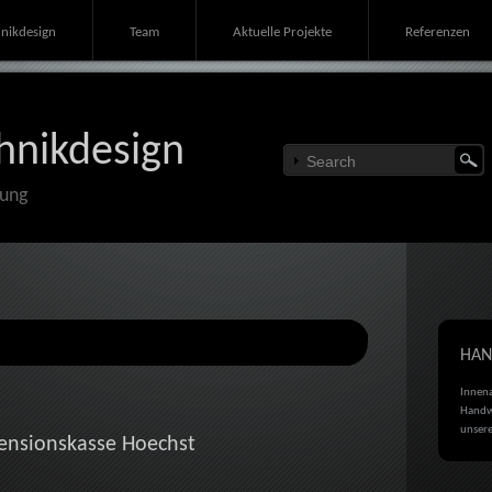
nikdesign
Team
Aktuelle Projekte
Referenzen
hnikdesign
tung
HAN
Innena
Handwe
unsere
ensionskasse Hoechst