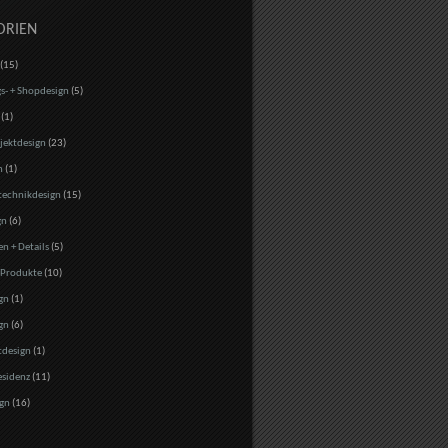
ORIEN
(15)
s- + Shopdesign
(5)
(1)
jektdesign
(23)
n
(1)
echnikdesign
(15)
gn
(6)
en + Details
(5)
 Produkte
(10)
gn
(1)
gn
(6)
tdesign
(1)
esidenz
(11)
gn
(16)