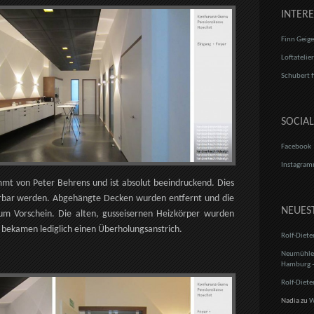
INTERE
Finn Geige
Loftatelie
Schubert f
SOCIA
Facebook
Instagra
t von Peter Behrens und ist absolut beeindruckend. Dies
ürbar werden. Abgehängte Decken wurden entfernt und die
NEUES
 Vorschein. Die alten, gusseisernen Heizkörper wurden
bekamen lediglich einen Überholungsanstrich.
Rolf-Diete
Neumühlen
Hamburg –
Rolf-Diete
Nadia
zu
W