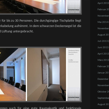
April 201
Februar 2
November
für bis zu 30 Personen. Die durchgängige Tischplatte liegt
Mai 2014
Verkabelung aufnimmt. In dem schwarzen Deckensegel ist die
November
d Lüftung untergebracht.
August 20
Juli 2013
(
Juni 2013
April 201
März 201
Februar 2
Januar 20
Dezember
November
Oktober 2
Septembe
August 20
rgen auch für eine gute Raumakustik und funktionale