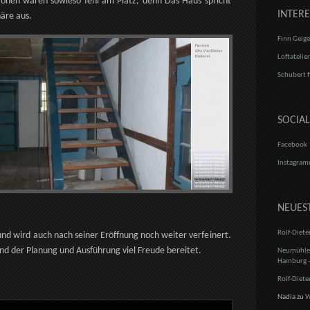
onen wären sowieso fehl am Platz, denn Das Haus spricht
INTERE
äre aus.
Finn Geige
Loftatelie
Schubert f
SOCIA
Facebook
Instagra
NEUES
Rolf-Diete
t und wird auch nach seiner Eröffnung noch weiter verfeinert.
nd der Planung und Ausführung viel Freude bereitet.
Neumühlen
Hamburg –
Rolf-Diete
Nadia
zu
W